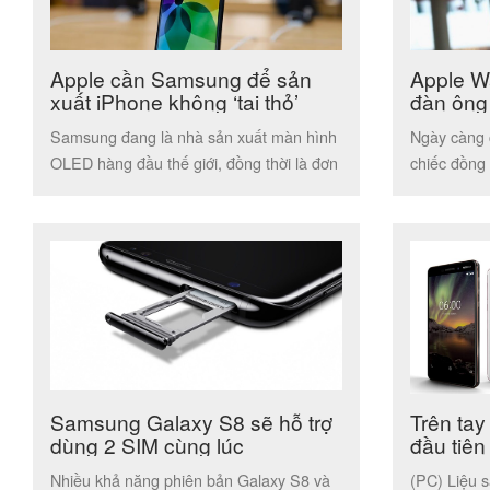
Apple cần Samsung để sản
Apple W
xuất iPhone không ‘tai thỏ’
đàn ông 
Samsung đang là nhà sản xuất màn hình
Ngày càng 
OLED hàng đầu thế giới, đồng thời là đơn
chiếc đồng
vị cung cấp […]
cứu sống n
Samsung Galaxy S8 sẽ hỗ trợ
Trên tay
dùng 2 SIM cùng lúc
đầu tiên
năm vắn
Nhiều khả năng phiên bản Galaxy S8 và
(PC) Liệu s