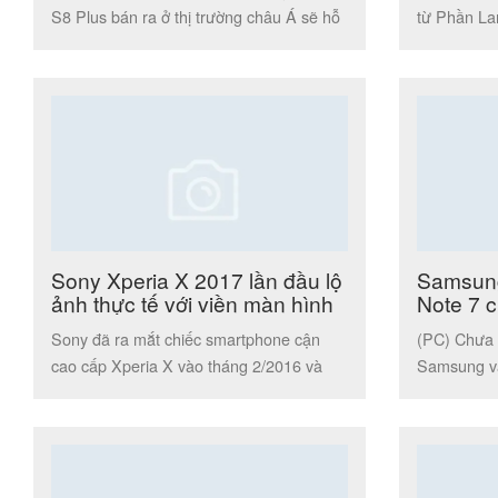
S8 Plus bán ra ở thị trường châu Á sẽ hỗ
từ Phần La
trợ […]
8 hay […]
Sony Xperia X 2017 lần đầu lộ
Samsung 
ảnh thực tế với viền màn hình
Note 7 
siêu mỏng
thể côn
Sony đã ra mắt chiếc smartphone cận
(PC) Chưa r
cao cấp Xperia X vào tháng 2/2016 và
Samsung v
hôm nay (1/1/2017) những hình […]
khiến Note 