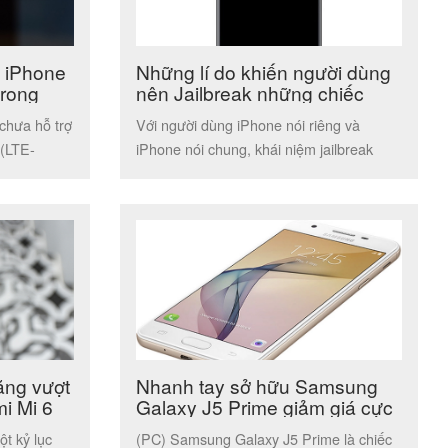
a iPhone
Những lí do khiến người dùng
trong
nên Jailbreak những chiếc
iPhone của mình
chưa hỗ trợ
Với người dùng iPhone nói riêng và
 (LTE-
iPhone nói chung, khái niệm jailbreak
dường như là một khái niệm không […]
ăng vượt
Nhanh tay sở hữu Samsung
mi Mi 6
Galaxy J5 Prime giảm giá cực
mạnh
ột kỷ lục
(PC) Samsung Galaxy J5 Prime là chiếc