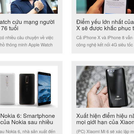
atch cứu mạng người
Điểm yếu lớn nhất củ
76 tuổi
X sẽ được khắc phục 
năm tới
có nhiều câu chuyện về việc
Cả iPhone X và iPhone 8 vẫn 
 hồ thông minh Apple Watch
công nghệ kết nối 4G siêu tốc
gười dùng với […]
Advanced) và tỏ […]
 Nokia 6: Smartphone
Xuất hiện điểm hiệu n
 của Nokia sau nhiều
mọi giới hạn của Xiao
g bóng
au Nokia 6, nhà sản xuất đến
(PC) Xiaomi Mi 6 sẽ xác lập m