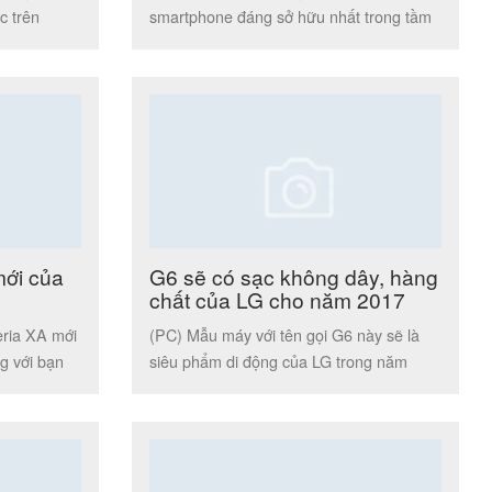
c trên
smartphone đáng sở hữu nhất trong tầm
giá dưới 5 triệu đồng. Với […]
mới của
G6 sẽ có sạc không dây, hàng
chất của LG cho năm 2017
eria XA mới
(PC) Mẫu máy với tên gọi G6 này sẽ là
g với bạn
siêu phẩm di động của LG trong năm
2017. Đây […]