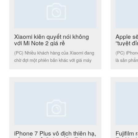
Xiaomi kiên quyết nói không
Apple s
với Mi Note 2 giá rẻ
“tuyệt đ
(PC) Nhiều khách hàng của Xiaomi đang
(PC) iPhon
chờ đợi một phiên bản khác với giá máy
là sản phẩ
rẻ hơn. Tuy nhiên […]
hàng đầu th
iPhone 7 Plus vô địch thiên hạ,
Fujifilm