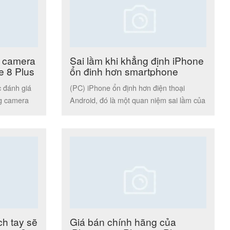
t camera
Sai lầm khi khẳng định iPhone
e 8 Plus
ổn định hơn smartphone
Android!
 đánh giá
(PC) iPhone ổn định hơn điện thoại
ng camera
Android, đó là một quan niệm sai lầm của
rất nhiều người dùng […]
ch tay sẽ
Giá bán chính hãng của