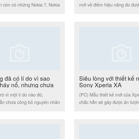
n còn có những Nokia 7, Nokia
mới về điểm hiệu năng đo đượ
Antutu Benchmark […]
đã có lí do vì sao
Siêu lòng với thiết kế 
cháy nổ, nhưng chưa
Sony Xperia XA
g bố
õ vì một lí do nào đó,
(PC) Mẫu thiết kế mới của Xp
ẫn chưa công bố nguyên nhân
chắc hẳn sẽ gây được ấn tượn
7 cháy […]
đọc. Hình […]