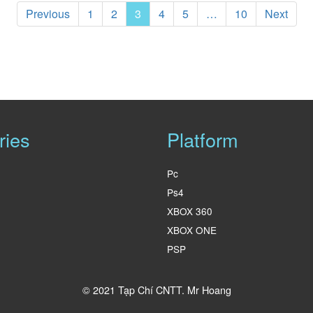
Previous
1
2
3
4
5
…
10
Next
ries
Platform
Pc
Ps4
XBOX 360
XBOX ONE
PSP
© 2021 Tạp Chí CNTT.
Mr Hoang