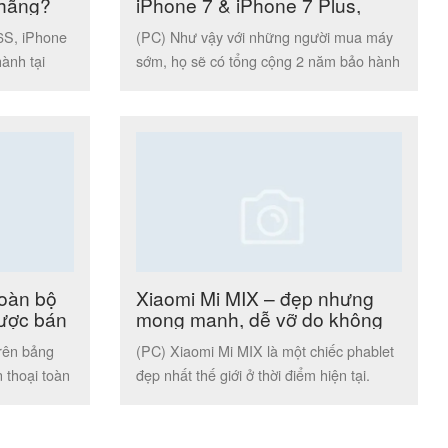
 hãng?
iPhone 7 & iPhone 7 Plus,
thêm 1 năm bảo hành
6S, iPhone
(PC) Như vậy với những người mua máy
ành tại
sớm, họ sẽ có tổng cộng 2 năm bảo hành
cho chiếc […]
toàn bộ
Xiaomi Mi MIX – đẹp nhưng
được bán
mong manh, dễ vỡ do không
dùng kính cường lực Gorilla
trên bảng
(PC) Xiaomi Mi MIX là một chiếc phablet
Glass?
 thoại toàn
đẹp nhất thế giới ở thời điểm hiện tại.
Song, đẹp đi […]