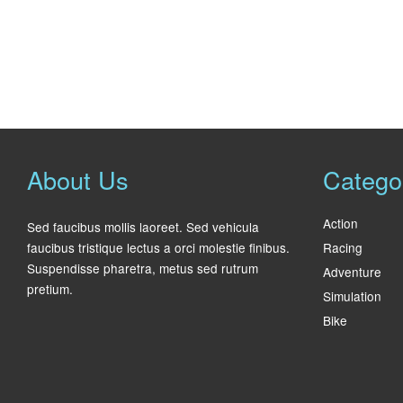
About Us
Catego
Action
Sed faucibus mollis laoreet. Sed vehicula
faucibus tristique lectus a orci molestie finibus.
Racing
Suspendisse pharetra, metus sed rutrum
Adventure
pretium.
Simulation
Bike