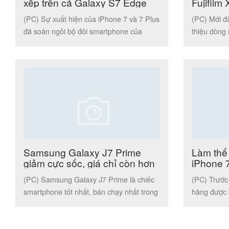
xếp trên cả Galaxy S7 Edge
Fujifilm 
của Samsung
(PC) Sự xuất hiện của iPhone 7 và 7 Plus
(PC) Mới đâ
đã soán ngôi bộ đôi smartphone của
thiệu dòng
Samsung trong bảng […]
Fujifilm X-A
Samsung Galaxy J7 Prime
Làm thế
giảm cực sốc, giá chỉ còn hơn
iPhone 7
5 triệu đồng
trường?
(PC) Samsung Galaxy J7 Prime là chiếc
(PC) Trước 
smartphone tốt nhất, bán chạy nhất trong
hãng được b
thời gian qua ở phân khúc […]
loạt chương