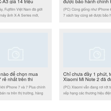
X-A3 giá 14 triệu
được bảo hành chính
y, Fujifilm Việt Nam đã giới
(PC) Cũng giống như iPhone 
 máy ảnh X-A Series mới,
7 xách tay cũng sẽ được bảo h
3. Với thiết kế […]
Việt Nam, song, cũng […]
 nào để chọn mua
Chỉ chưa đầy 1 phút, 
 rẻ nhất trên thị
Xiaomi Mi Note 2 đã 
hết
khi iPhone 7 và 7 Plus chính
(PC) Xiaomi vẫn đang rơi rớt 
án ra trên thị trường, hàng
xếp hạng các thương hiệu điện
 trình […]
cầu nhưng những sản […]