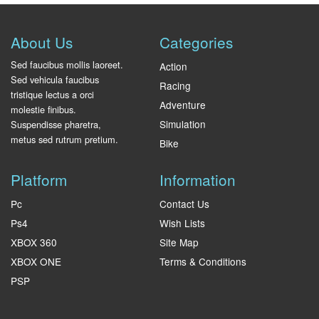
About Us
Categories
Sed faucibus mollis laoreet.
Action
Sed vehicula faucibus
Racing
tristique lectus a orci
Adventure
molestie finibus.
Simulation
Suspendisse pharetra,
metus sed rutrum pretium.
Bike
Platform
Information
Pc
Contact Us
Ps4
Wish Lists
XBOX 360
Site Map
XBOX ONE
Terms & Conditions
PSP