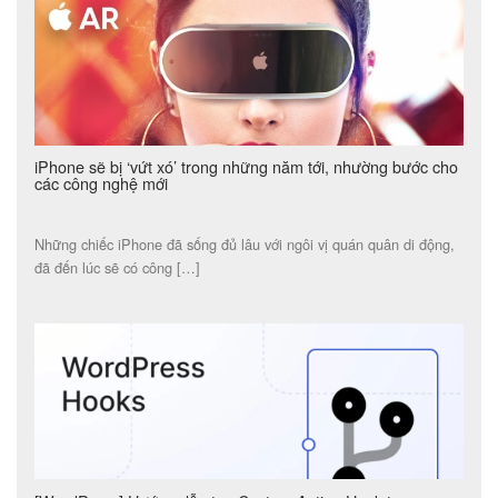
iPhone sẽ bị ‘vứt xó’ trong những năm tới, nhường bước cho
các công nghệ mới
Những chiếc iPhone đã sống đủ lâu với ngôi vị quán quân di động,
đã đến lúc sẽ có công […]