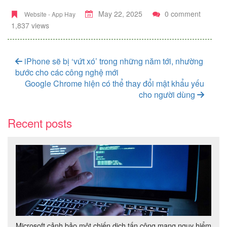
May 22, 2025
0 comment
Website - App Hay
1,837 views
iPhone sẽ bị ‘vứt xó’ trong những năm tới, nhường
bước cho các công nghệ mới
Google Chrome hiện có thể thay đổi mật khẩu yếu
cho người dùng
Recent posts
Microsoft cảnh bảo một chiến dịch tấn công mạng nguy hiểm