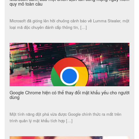
quy mô toàn cầu
Microsoft đã gióng lên hồi chuông cảnh báo về Lumma Stealer, một
loại mã độc chuyên đánh cắp thông tin, […]
Google Chrome hiện có thể thay đổi mật khẩu yếu cho người
dùng
Một tính năng đột phá vừa được Google chính thức ra mắt trên
trình quản lý mật khẩu tích hợp […]