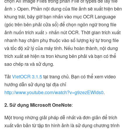
chọn All Image Files trong phần File of types để lấy file
ảnh > Open. Phần nội dung của file ảnh sẽ xuất hiện bên
khung trái, bây giờ bạn nhấn vào mục OCR Language
(góc trên bên phải cửa sổ) để chọn ngôn ngữ trong file
ảnh nuốn trích xuất > nhấn nút OCR. Thời gian trích xuất
nhanh hay chậm phụ thuộc vào số lượng ký tự trong file
và tốc độ xử lý của máy tính. Nếu hoàn thành, nội dung
trích xuất sẽ hiện ra tron khung bên phải và bạn có thể
sao chép ra và sử dụng.
Tải
VietOCR 3.1.5
tại trang chủ. Bạn có thể xem video
hướng dẫn sử dụng tại địa chỉ
http://www.youtube.com/watch?v=g9zezEWlds0
.
2. Sử dụng Microsoft OneNote
:
Một trong những giải pháp dễ nhất và đơn giản để trích
xuất văn bản từ tập tin hình ảnh là sử dụng chương trình