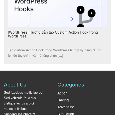
[WordPress] Hướng dẫn tạo Custom Action Hook trong
WordPress
Tạo custom Action Hook trong WordPress là một kỹ năng rất hữu
ích để tùy chỉnh và mở rộng chức […]
About Us
Categories
Sed faucibus mollis laoreet.
Action
Sed vehicula faucibus
Racing
tristique lectus a orci
Adventure
molestie finibus.
Simulation
Suspendisse pharetra,