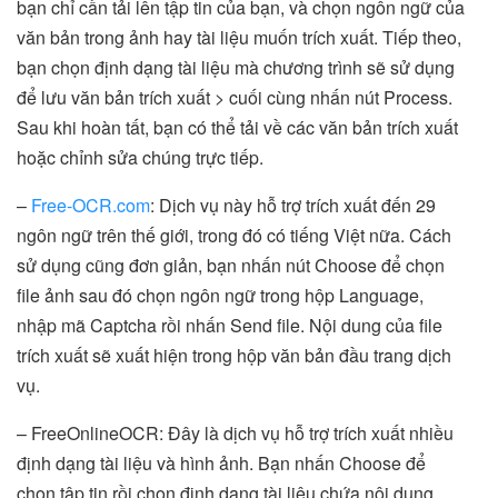
bạn chỉ cần tải lên tập tin của bạn, và chọn ngôn ngữ của
văn bản trong ảnh hay tài liệu muốn trích xuất. Tiếp theo,
bạn chọn định dạng tài liệu mà chương trình sẽ sử dụng
để lưu văn bản trích xuất > cuối cùng nhấn nút Process.
Sau khi hoàn tất, bạn có thể tải về các văn bản trích xuất
hoặc chỉnh sửa chúng trực tiếp.
–
Free-OCR.com
: Dịch vụ này hỗ trợ trích xuất đến 29
ngôn ngữ trên thế giới, trong đó có tiếng Việt nữa. Cách
sử dụng cũng đơn giản, bạn nhấn nút Choose để chọn
file ảnh sau đó chọn ngôn ngữ trong hộp Language,
nhập mã Captcha rồi nhấn Send file. Nội dung của file
trích xuất sẽ xuất hiện trong hộp văn bản đầu trang dịch
vụ.
– FreeOnlineOCR: Đây là dịch vụ hỗ trợ trích xuất nhiều
định dạng tài liệu và hình ảnh. Bạn nhấn Choose để
chọn tập tin rồi chọn định dạng tài liệu chứa nội dung