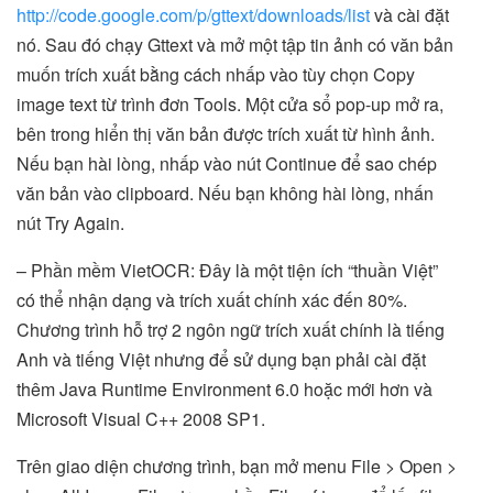
http://code.google.com/p/gttext/downloads/list
và cài đặt
nó. Sau đó chạy Gttext và mở một tập tin ảnh có văn bản
muốn trích xuất bằng cách nhấp vào tùy chọn Copy
image text từ trình đơn Tools. Một cửa sổ pop-up mở ra,
bên trong hiển thị văn bản được trích xuất từ hình ảnh.
Nếu bạn hài lòng, nhấp vào nút Continue để sao chép
văn bản vào clipboard. Nếu bạn không hài lòng, nhấn
nút Try Again.
– Phần mềm VietOCR: Đây là một tiện ích “thuần Việt”
có thể nhận dạng và trích xuất chính xác đến 80%.
Chương trình hỗ trợ 2 ngôn ngữ trích xuất chính là tiếng
Anh và tiếng Việt nhưng để sử dụng bạn phải cài đặt
thêm Java Runtime Environment 6.0 hoặc mới hơn và
Microsoft Visual C++ 2008 SP1.
Trên giao diện chương trình, bạn mở menu File > Open >