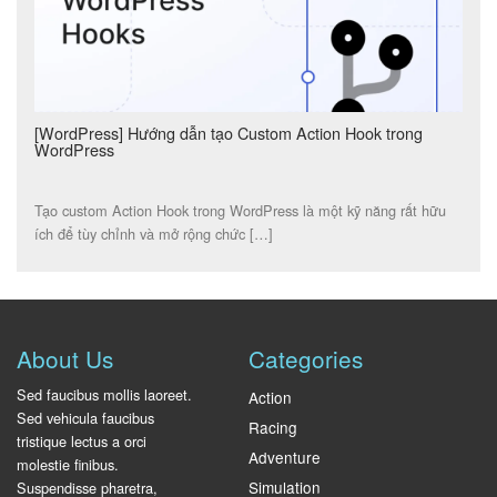
[WordPress] Hướng dẫn tạo Custom Action Hook trong
WordPress
Tạo custom Action Hook trong WordPress là một kỹ năng rất hữu
ích để tùy chỉnh và mở rộng chức […]
About Us
Categories
Sed faucibus mollis laoreet.
Action
Sed vehicula faucibus
Racing
tristique lectus a orci
Adventure
molestie finibus.
Simulation
Suspendisse pharetra,