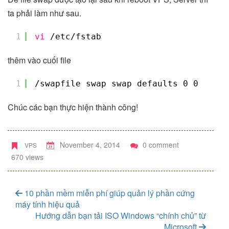
ta phải làm như sau.
1
vi
/etc/fstab
thêm vào cuối file
1
/swapfile
swap swap defaults 0 0
Chúc các bạn thực hiện thành công!
November 4, 2014
0 comment
VPS
670 views
10 phần mềm miễn phí giúp quản lý phần cứng
máy tính hiệu quả
Hướng dẫn bạn tải ISO Windows “chính chủ” từ
Microsoft