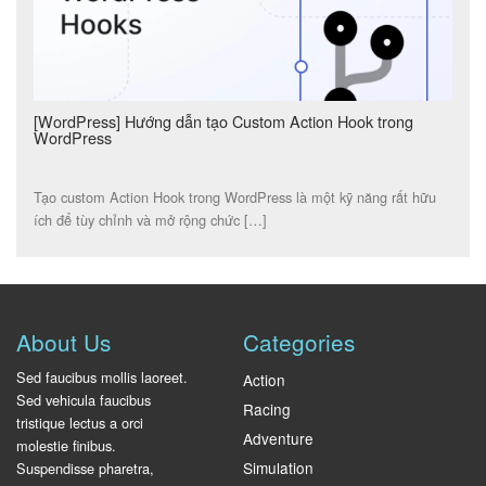
[WordPress] Hướng dẫn tạo Custom Action Hook trong
WordPress
Tạo custom Action Hook trong WordPress là một kỹ năng rất hữu
ích để tùy chỉnh và mở rộng chức […]
About Us
Categories
Sed faucibus mollis laoreet.
Action
Sed vehicula faucibus
Racing
tristique lectus a orci
Adventure
molestie finibus.
Simulation
Suspendisse pharetra,