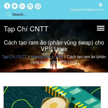
hoanglyminh@yahoo.com
Tạp Chí CNTT
Cách tạo ram ảo (phân vùng swap) cho
VPS Linux
Tạp Chí CNTT
>
Hướng Dẫn
>
VPS
>
Cách tạo ram ảo (phân
vùng swap) cho VPS Linux