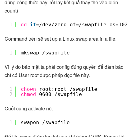
dùng công thức này, rồi lấy kết quả thay thế vào biến
count)
1
dd
if
=
/dev/zero
of=
/swapfile
bs=1024 c
Command trên sẽ set up a Linux swap area in a file.
1
mkswap 
/swapfile
Vì lý do bảo mật ta phải config đúng quyền để đảm bảo
chỉ có User root được phép đọc file này.
1
chown
root:root 
/swapfile
2
chmod
0600 
/swapfile
Cuối cùng activate nó.
1
swapon 
/swapfile
Để file swap được tạo lại sau khi reboot VPS, Server thì