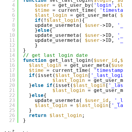
3
function
set_last_login(
$login
, 
$user
4
$user
= get_user_by(
'login'
,
$logi
5
$time
= current_time( 
'timestamp'
6
$last_login
= get_user_meta( 
$use
7
if
(!
$last_login
){
8
update_usermeta( 
$user
->ID, 
'_las
9
}
else
{
10
update_usermeta( 
$user
->ID, 
'_las
11
update_usermeta( 
$user
->ID, 
'_las
12
}
13
}
14
// get last login date
15
function
get_last_login(
$user_id
,
$pre
16
$last_login
= get_user_meta(
$user_i
17
$time
= current_time( 
'timestamp'
)
18
if
(isset(
$last_login
[
'_last_login_p
19
$last_login
= get_user_meta
20
}
else
if
(isset(
$last_login
[
'_last_l
21
$last_login
= get_user_meta
22
}
else
{
23
update_usermeta( 
$user_id
, 
'_last
24
$last_login
= 
$last_login
[
'_last_
25
}
26
return
$last_login
;
27
}