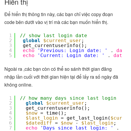
Hiển thị
Để hiển thị thông tin này, các bạn chỉ việc copy đoạn
code bên dưới vào vị trí mà các bạn muốn hiển thị.
1
// show last login date
2
global
$current_user
;
3
get_currentuserinfo();
4
echo
'Previous: Login date: '
. 
date
(
5
echo
'Current: Login date: '
. 
date
(
"
Ngoài ra ,các bạn còn có thể so sánh thời gian đăng
nhập lần cuối với thời gian hiện tại để lấy ra số ngày đã
không online.
1
// how many days since last login
2
global
$current_user
;
3
get_currentuserinfo();
4
$now
= time();
5
$last_login
= get_last_login(
$curren
6
$datediff
= 
$now
- 
$last_login
;
7
echo
'Days since last login: '
. 
flo