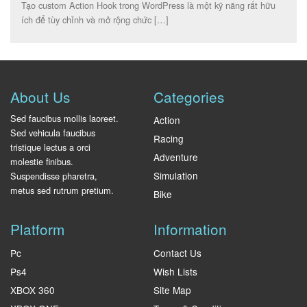
Tạo custom Action Hook trong WordPress là một kỹ năng rất hữu
ích để tùy chỉnh và mở rộng chức […]
About Us
Categories
Sed faucibus mollis laoreet.
Action
Sed vehicula faucibus
Racing
tristique lectus a orci
Adventure
molestie finibus.
Simulation
Suspendisse pharetra,
metus sed rutrum pretium.
Bike
Platform
Information
Pc
Contact Us
Ps4
Wish Lists
XBOX 360
Site Map