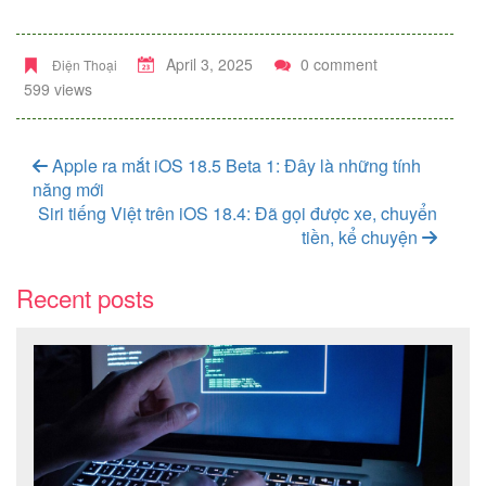
April 3, 2025
0 comment
Điện Thoại
599 views
Apple ra mắt iOS 18.5 Beta 1: Đây là những tính
năng mới
Siri tiếng Việt trên iOS 18.4: Đã gọi được xe, chuyển
tiền, kể chuyện
Recent posts