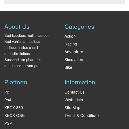
About Us
Categories
Sed faucibus mollis laoreet.
Action
Sed vehicula faucibus
Racing
tristique lectus a orci
Adventure
molestie finibus.
Simulation
Suspendisse pharetra,
metus sed rutrum pretium.
Bike
Platform
Information
Pc
Contact Us
Ps4
Wish Lists
XBOX 360
Site Map
XBOX ONE
Terms & Conditions
PSP