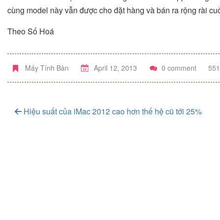
cùng model này vẫn được cho đặt hàng và bán ra rộng rài cuố
Theo Số Hoá
Máy Tính Bàn
April 12, 2013
0 comment
551
Hiệu suất của iMac 2012 cao hơn thế hệ cũ tới 25%