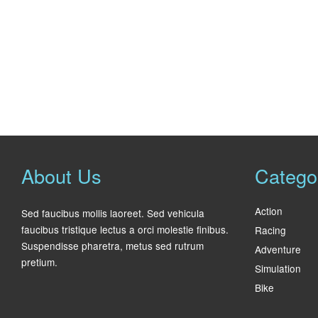
About Us
Catego
Action
Sed faucibus mollis laoreet. Sed vehicula
faucibus tristique lectus a orci molestie finibus.
Racing
Suspendisse pharetra, metus sed rutrum
Adventure
pretium.
Simulation
Bike