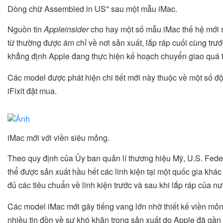
Dòng chữ Assembled in US" sau một mẫu iMac.
Nguồn tin
Appleinsider
cho hay một số mẫu iMac thế hệ mới 
từ thường được ám chỉ về nơi sản xuất, lắp ráp cuối cùng trư
khẳng định Apple đang thực hiện kế hoạch chuyển giao quá tr
Các model được phát hiện chi tiết mới này thuộc về một số độc
iFixit đặt mua.
iMac mới với viền siêu mỏng.
Theo quy định của Ủy ban quản lí thương hiệu Mỹ, U.S. Fe
thể được sản xuất hầu hết các linh kiện tại một quốc gia khá
đủ các tiêu chuẩn về linh kiện trước và sau khi lắp ráp của n
Các model iMac mới gây tiếng vang lớn nhờ thiết kế viền mỏ
nhiều tin đồn về sự khó khăn trong sản xuất do Apple đã gần