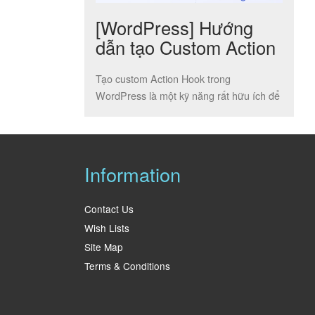
[WordPress] Hướng
dẫn tạo Custom Action
Hook trong WordPress
Tạo custom Action Hook trong
WordPress là một kỹ năng rất hữu ích để
tùy chỉnh và mở rộng chức […]
Information
Contact Us
Wish Lists
Site Map
Terms & Conditions