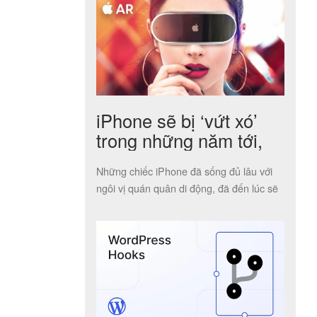
iPhone sẽ bị ‘vứt xó’
trong những năm tới,
nhường bước cho các
Những chiếc iPhone đã sống đủ lâu với
công nghệ mới
ngôi vị quán quân di động, đã đến lúc sẽ
có công […]