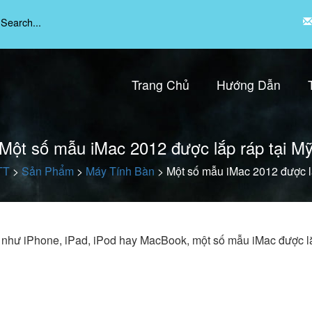
Trang Chủ
Hướng Dẫn
Một số mẫu iMac 2012 được lắp ráp tại M
TT
>
Sản Phẩm
>
Máy Tính Bàn
>
Một số mẫu iMac 2012 được lắ
i như iPhone, iPad, iPod hay MacBook, một số mẫu iMac được l