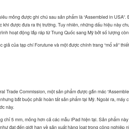
siêu mỏng được ghi chú sau sản phẩm là “Assembled in USA”. 
ớc khi được đưa ra thị trường. Tuy nhiên, những dấu hiệu này ch
ình hoạt động lắp ráp từ Trung Quốc sang Mỹ bởi số lượng còn 
 giả của tạp chí Forutune và một được chính trang “mổ xẻ” thiết 
deral Trade Commission, một sản phẩm được gắn mác “Assemble
c nhưng bắt buộc phải hoàn tất sản phẩm tại Mỹ. Ngoài ra, máy 
ước này.
ng chỉ 5 mm, mỏng hơn cả các mẫu iPad hiện tại. Sản phẩm này 
 như đạt đến giới hạn về sản xuất hàng loạt trong công nghiệp 