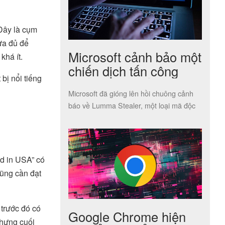
Đây là cụm
ưa đủ để
Microsoft cảnh bảo một
khá ít.
chiến dịch tấn công
bị nổi tiếng
mạng nguy hiểm quy
Microsoft đã gióng lên hồi chuông cảnh
mô toàn cầu
báo về Lumma Stealer, một loại mã độc
chuyên đánh cắp thông tin, […]
d in USA” có
cũng cần đạt
trước đó có
Google Chrome hiện
nhưng cuối