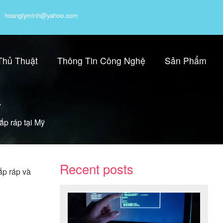
hoanglyminh@yahoo.com
Thủ Thuật
Thông Tin Công Nghệ
Sản Phẩm
ỹ
p ráp tại Mỹ
Recent posts
ắp ráp và