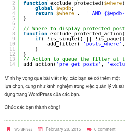
2
function
exclude_protected(
$where
) { 
3
global
$wpdb
;
4
return
$where
.= 
" AND {$wpdb->po
5
}
6
7
// Where to display protected posts
8
function
exclude_protected_action(
$qu
9
if
( !is_single() || !is_page() ||
10
add_filter( 
'posts_where'
, 
'e
11
}
12
}
13
// Action to queue the filter at the 
14
add_action(
'pre_get_posts'
, 
'exclude_
Mình hy vọng qua bài viết này, các bạn sẽ có thêm một
lựa chọn, cũng như kinh nghiệm trong việc quản lý và sử
dụng trang WordPress của các bạn.
Chúc các bạn thành công!
February 28, 2015
0 comment
WordPress