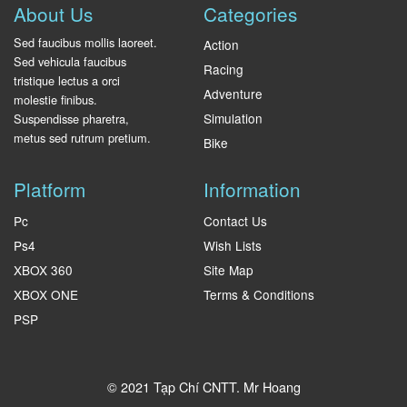
About Us
Categories
Sed faucibus mollis laoreet.
Action
Sed vehicula faucibus
Racing
tristique lectus a orci
Adventure
molestie finibus.
Simulation
Suspendisse pharetra,
metus sed rutrum pretium.
Bike
Platform
Information
Pc
Contact Us
Ps4
Wish Lists
XBOX 360
Site Map
XBOX ONE
Terms & Conditions
PSP
© 2021 Tạp Chí CNTT.
Mr Hoang