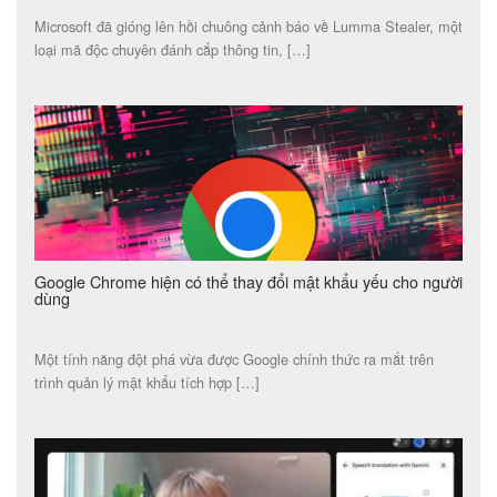
Microsoft đã gióng lên hồi chuông cảnh báo về Lumma Stealer, một
loại mã độc chuyên đánh cắp thông tin, […]
Google Chrome hiện có thể thay đổi mật khẩu yếu cho người
dùng
Một tính năng đột phá vừa được Google chính thức ra mắt trên
trình quản lý mật khẩu tích hợp […]