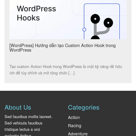
[WordPress] Hướng dẫn tạo Custom Action Hook trong
WordPress
Tạo custom Action Hook trong WordPress là một kỹ năng rất hữu
ích để tùy chỉnh và mở rộng chức […]
About Us
Categories
Sed faucibus mollis laoreet.
Action
Sed vehicula faucibus
Racing
tristique lectus a orci
Adventure
molestie finibus.