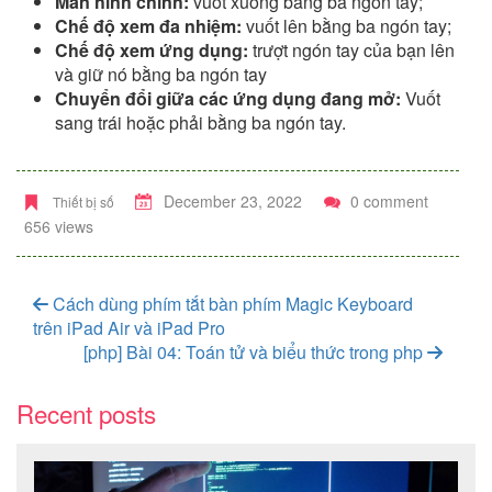
Màn hình chính:
vuốt xuống bằng ba ngón tay;
Chế độ xem đa nhiệm:
vuốt lên bằng ba ngón tay;
Chế độ xem ứng dụng:
trượt ngón tay của bạn lên
và giữ nó bằng ba ngón tay
Chuyển đổi giữa các ứng dụng đang mở:
Vuốt
sang trái hoặc phải bằng ba ngón tay.
December 23, 2022
0 comment
Thiết bị số
656 views
Cách dùng phím tắt bàn phím Magic Keyboard
trên iPad Air và iPad Pro
[php] Bài 04: Toán tử và biểu thức trong php
Recent posts