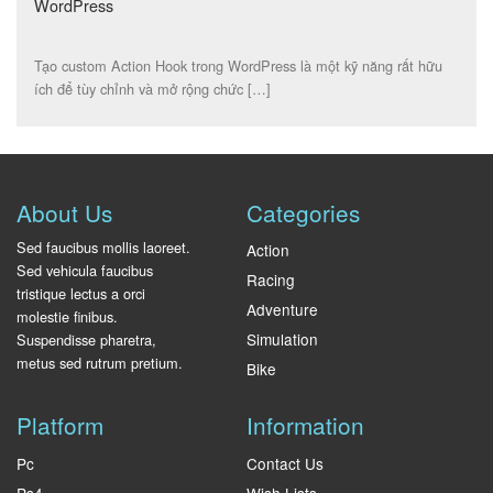
WordPress
Tạo custom Action Hook trong WordPress là một kỹ năng rất hữu
ích để tùy chỉnh và mở rộng chức […]
About Us
Categories
Sed faucibus mollis laoreet.
Action
Sed vehicula faucibus
Racing
tristique lectus a orci
Adventure
molestie finibus.
Simulation
Suspendisse pharetra,
metus sed rutrum pretium.
Bike
Platform
Information
Pc
Contact Us
Ps4
Wish Lists