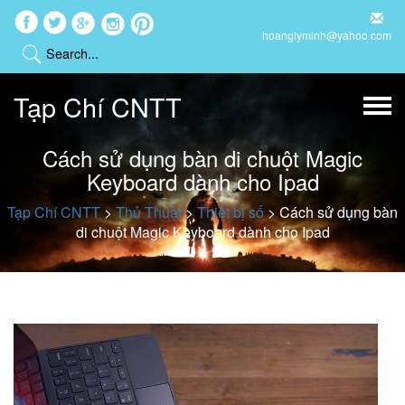
hoanglyminh@yahoo.com
Tạp Chí CNTT
Cách sử dụng bàn di chuột Magic
Keyboard dành cho Ipad
Tạp Chí CNTT
>
Thủ Thuật
>
Thiết bị số
>
Cách sử dụng bàn
di chuột Magic Keyboard dành cho Ipad