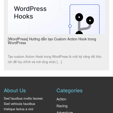
[WordPress] Hướng dẫn tạo Custom Action Hook trong
WordPress
Tạo custom Action Hook trong WordPress là một kỹ năng rất hữu
ích để tùy chỉnh và mở rộng chức […]
About Us
Categories
Sed faucibus mollis laoreet.
Action
Sed vehicula faucibus
Racing
tristique lectus a orci
Adventure