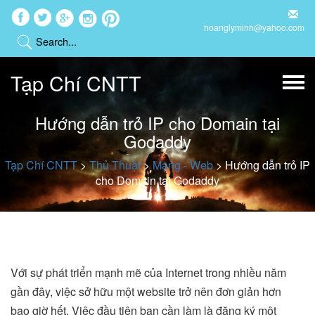
hoanglyminh@yahoo.com
Tạp Chí CNTT
Hướng dẫn trỏ IP cho Domain tại
Godaddy
Tạp Chí CNTT
>
Thủ Thuật
>
Mạng - Web
>
Hướng dẫn trỏ IP
cho Domain tại Godaddy
Với sự phát triển mạnh mẽ của Internet trong nhiều năm
gần đây, việc sở hữu một website trở nên đơn giản hơn
bao giờ hết. Việc đầu tiên bạn cần làm là đăng ký một