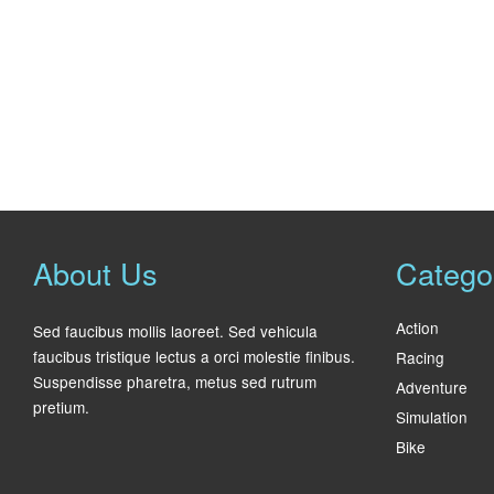
About Us
Catego
Action
Sed faucibus mollis laoreet. Sed vehicula
faucibus tristique lectus a orci molestie finibus.
Racing
Suspendisse pharetra, metus sed rutrum
Adventure
pretium.
Simulation
Bike