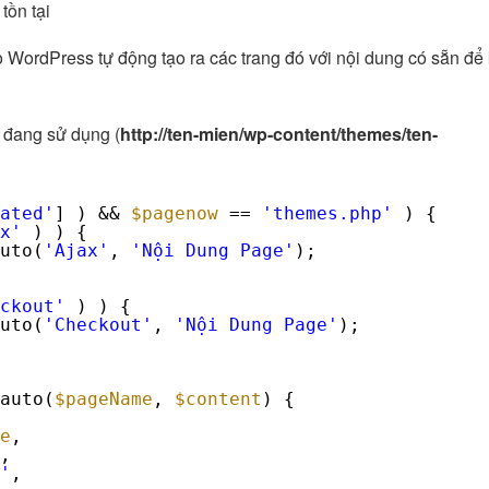
ho WordPress tự động tạo ra các trang đó với nội dung có sẵn đ
 đang sử dụng (
http://ten-mien/wp-content/themes/ten-
ated'
] ) && 
$pagenow
== 
'themes.php'
) {
x'
) ) {
uto(
'Ajax'
, 
'Nội Dung Page'
);
ckout'
) ) {
uto(
'Checkout'
, 
'Nội Dung Page'
);
auto(
$pageName
, 
$content
) {
e
,
,
'
,