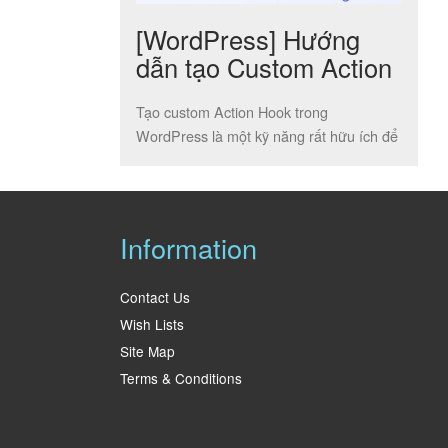
[WordPress] Hướng
dẫn tạo Custom Action
Hook trong WordPress
Tạo custom Action Hook trong
WordPress là một kỹ năng rất hữu ích để
tùy chỉnh và mở rộng chức […]
Information
Contact Us
Wish Lists
Site Map
Terms & Conditions