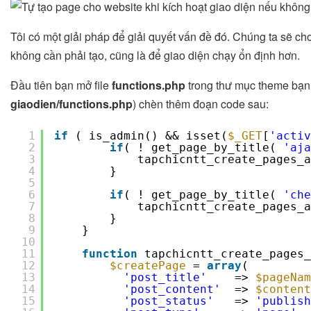
Tôi có một giải pháp để giải quyết vấn đề đó. Chúng ta sẽ c
không cần phải tạo, cũng là để giao diện chạy ổn định hơn.
Đầu tiên bạn mở file
functions.php
trong thư mục theme bạn
giaodien/functions.php
) chèn thêm đoạn code sau:
1
if
( is_admin() && isset(
$_GET
[
'activ
2
if
( ! get_page_by_title( 
'aja
3
tapchicntt_create_pages_a
4
}
5
6
if
( ! get_page_by_title( 
'che
7
tapchicntt_create_pages_a
8
}
9
}
10
11
function
tapchicntt_create_pages_
12
$createPage
= 
array
(
13
'post_title'
=> 
$pageNam
14
'post_content'
=> 
$content
15
'post_status'
=> 
'publish