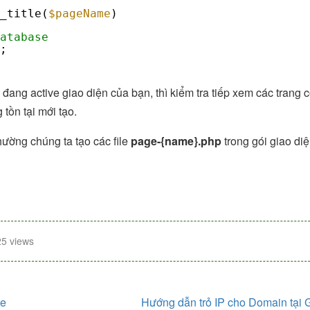
_title(
$pageName
)
atabase
;
ng active giao diện của bạn, thì kiểm tra tiếp xem các trang có
 tồn tại mới tạo.
hường chúng ta tạo các file
page-{name}.php
trong gói giao di
5 views
pe
Hướng dẫn trỏ IP cho Domain tại