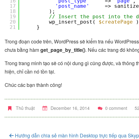
16
'post_type'
=> 
'page'
,
17
'post_name'
=> sanitize
18
);
19
// Insert the post into the d
20
wp_insert_post( 
$createPage
)
21
}
Trong đoạn code trên, WordPress sẽ kiểm tra nếu WordPress đa
chưa bằng hàm
get_page_by_title()
. Nếu các trang đó không
Trong trang mình tạo sẽ có nội dung gì cũng được, và thông t
hiện, chỉ cần nó tồn tại.
Chúc các bạn thành công!
Thủ thuật
December 16, 2014
0 comment
52
Hướng dẫn chia sẻ màn hình Desktop trực tiếp qua Sky