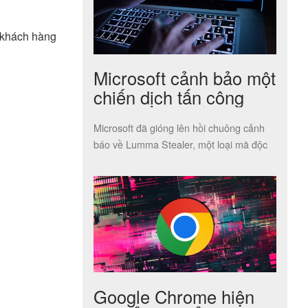
ể khách hàng
Microsoft cảnh bảo một
chiến dịch tấn công
mạng nguy hiểm quy
Microsoft đã gióng lên hồi chuông cảnh
mô toàn cầu
báo về Lumma Stealer, một loại mã độc
chuyên đánh cắp thông tin, […]
Google Chrome hiện