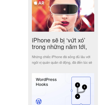
iPhone sẽ bị ‘vứt xó’
trong những năm tới,
nhường bước cho các
Những chiếc iPhone đã sống đủ lâu với
công nghệ mới
ngôi vị quán quân di động, đã đến lúc sẽ
có công […]